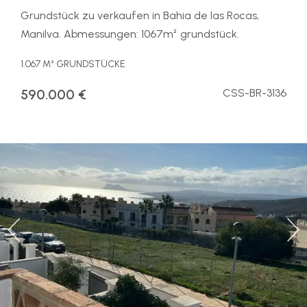
Grundstück zu verkaufen in Bahia de las Rocas,
Manilva. Abmessungen: 1067m² grundstück.
1.067 M² GRUNDSTÜCKE
590.000 €
CSS-BR-3136
Previous
Ne