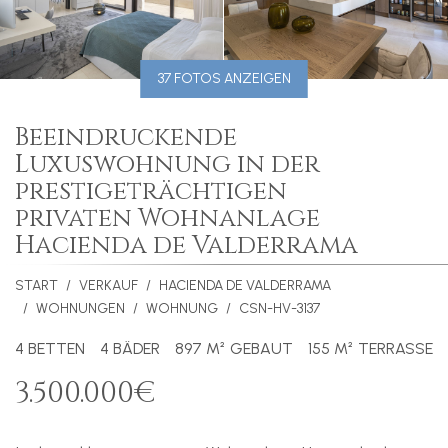
37 FOTOS ANZEIGEN
Beeindruckende
Luxuswohnung in der
prestigeträchtigen
privaten Wohnanlage
Hacienda de Valderrama
START
VERKAUF
HACIENDA DE VALDERRAMA
WOHNUNGEN
WOHNUNG
CSN-HV-3137
4 BETTEN
4 BÄDER
897 M² GEBAUT
155 M² TERRASSE
3.500.000€