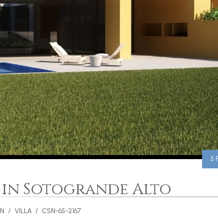
5
n in Sotogrande Alto
EN
VILLA
CSN-65-2167