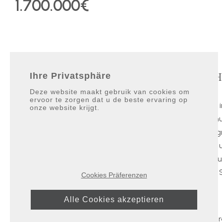
1.700.000€
Kontakt
Sch
Ihre Privatsphäre
Deze website maakt gebruik van cookies om
ervoor te zorgen dat u de beste ervaring op
Galerías Paniagua local 3.
Villen
onze website krijgt.
11310 Sotogrande, San Roque
Wohnu
Cádiz, Spain
Sotog
Über 
info@sotograndeonline.com
Einka
+34 956 785 035
Über 
Cookies Präferenzen
+34 619 314 962
+34 629 658 733
Alle Cookies akzeptieren
2026 © Sotogr