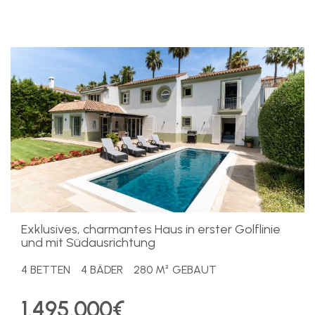
Exklusives, charmantes Haus in erster Golflinie
und mit Südausrichtung
4 BETTEN
4 BÄDER
280 M² GEBAUT
1.495.000€