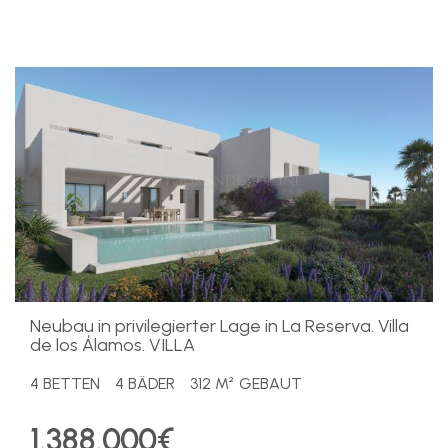
Neubau in privilegierter Lage in La Reserva. Villa
de los Álamos. VILLA
4 BETTEN
4 BÄDER
312 M² GEBAUT
1.388.000€