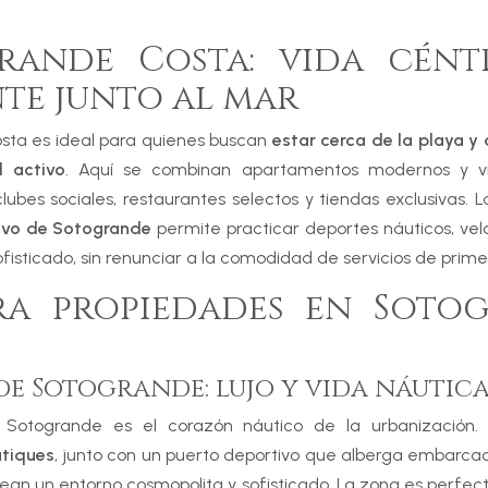
rande Costa: vida cént
te junto al mar
sta es ideal para quienes buscan
estar cerca de la playa y 
l activo
. Aquí se combinan apartamentos modernos y vil
lubes sociales, restaurantes selectos y tiendas exclusivas. L
ivo de Sotogrande
permite practicar deportes náuticos, vela
isticado, sin renunciar a la comodidad de servicios de primer
ra propiedades en Soto
e Sotogrande: lujo y vida náutic
 Sotogrande es el corazón náutico de la urbanización
utiques
, junto con un puerto deportivo que alberga embarca
rean un entorno cosmopolita y sofisticado. La zona es perfec