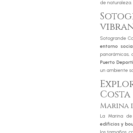
de naturaleza.
Sotog
vibran
Sotogrande Co
entorno socia
panorámicas, c
Puerto Deport
un ambiente sof
Explo
Costa
Marina d
La Marina de
edificios y bo
los tamaños, c