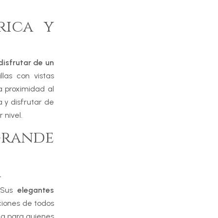
rica y
disfrutar de un
las con vistas
a proximidad al
 y disfrutar de
 nivel.
grande
a
. Sus
elegantes
ciones de todos
ta para quienes