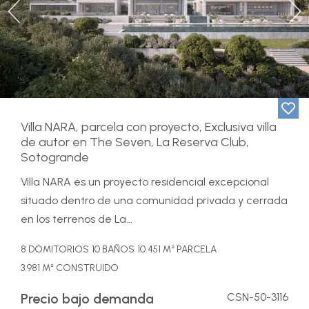
Previous
Ne
Villa NARA, parcela con proyecto, Exclusiva villa
de autor en The Seven, La Reserva Club,
Sotogrande
Villa NARA es un proyecto residencial excepcional
situado dentro de una comunidad privada y cerrada
en los terrenos de La...
8 DOMITORIOS
10 BAÑOS
10.451 M² PARCELA
3.981 M² CONSTRUIDO
Precio bajo demanda
CSN-50-3116