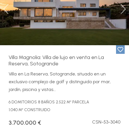
Previous
Ne
Villa Magnolia: Villa de lujo en venta en La
Reserva, Sotogrande
Villa en La Reserva, Sotogrande, situado en un
exclusivo complejo de golf y distinguido por mar,
jardín, piscina y vistas...
6 DOMITORIOS
8 BAÑOS
2.522 M² PARCELA
1.040 M² CONSTRUIDO
3.700.000 €
CSN-53-3040