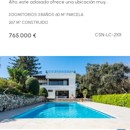
Alto, este adosado ofrece una ubicación muy...
3 DOMITORIOS
3 BAÑOS
60 M² PARCELA
267 M² CONSTRUIDO
765.000 €
CSN-LC-2101
Previous
Ne