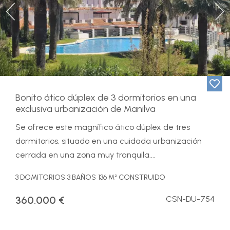
Previous
Ne
Bonito ático dúplex de 3 dormitorios en una
exclusiva urbanización de Manilva
Se ofrece este magnífico ático dúplex de tres
dormitorios, situado en una cuidada urbanización
cerrada en una zona muy tranquila....
3 DOMITORIOS
3 BAÑOS
136 M² CONSTRUIDO
360.000 €
CSN-DU-754