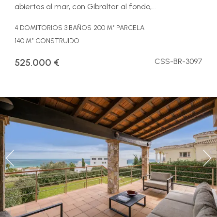
abiertas al mar, con Gibraltar al fondo,...
4 DOMITORIOS
3 BAÑOS
200 M² PARCELA
140 M² CONSTRUIDO
525.000 €
CSS-BR-3097
Previous
Ne