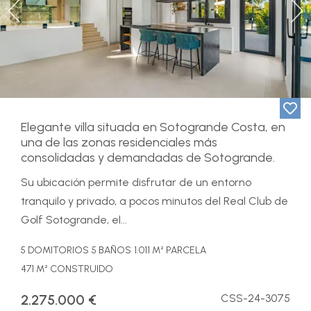
Previous
Ne
Elegante villa situada en Sotogrande Costa, en
una de las zonas residenciales más
consolidadas y demandadas de Sotogrande.
Su ubicación permite disfrutar de un entorno
tranquilo y privado, a pocos minutos del Real Club de
Golf Sotogrande, el...
5 DOMITORIOS
5 BAÑOS
1.011 M² PARCELA
471 M² CONSTRUIDO
2.275.000 €
CSS-24-3075