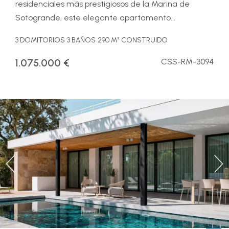
residenciales más prestigiosos de la Marina de
Sotogrande, este elegante apartamento...
3 DOMITORIOS
3 BAÑOS
290 M² CONSTRUIDO
1.075.000 €
CSS-RM-3094
Previous
Ne