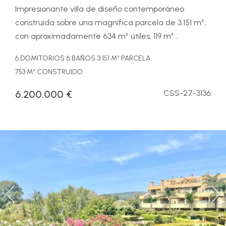
Impresionante villa de diseño contemporáneo
construida sobre una magnífica parcela de 3.151 m²,
con aproximadamente 634 m² útiles, 119 m²...
6 DOMITORIOS
6 BAÑOS
3.151 M² PARCELA
753 M² CONSTRUIDO
6.200.000 €
CSS-27-3136
Previous
Ne