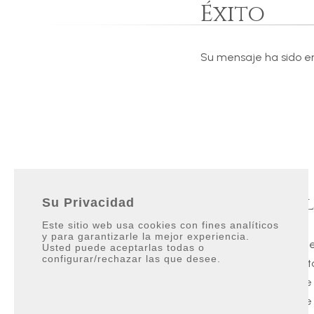
Éxito
Su mensaje ha sido en
Contacto
Enl
Su Privacidad
Este sitio web usa cookies con fines analíticos
y para garantizarle la mejor experiencia.
Galerías Paniagua local 3.
Villas
Usted puede aceptarlas todas o
configurar/rechazar las que desee.
11310 Sotogrande, San Roque
Apart
Cádiz, Spain
Sobre
Sobre