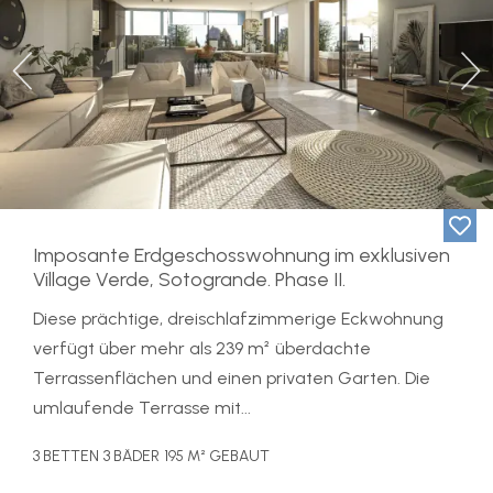
Previous
Ne
Imposante Erdgeschosswohnung im exklusiven
Village Verde, Sotogrande. Phase II.
Diese prächtige, dreischlafzimmerige Eckwohnung
verfügt über mehr als 239 m² überdachte
Terrassenflächen und einen privaten Garten. Die
umlaufende Terrasse mit...
3 BETTEN
3 BÄDER
195 M² GEBAUT