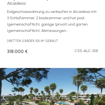
Alcaidesa
Erdgeschosswohnung zu verkaufen in Alcaidesa mit
3 Schlafzimmer, 2 badezimmer und hat pool
(gemeinschaftlich), garage (privat) und garten
(gemeinschaftlich). Abmessungen:...
3 BETTEN
2 BÄDER
105 M² GEBAUT
318.000 €
CSS-ALC-3131
Previous
Ne