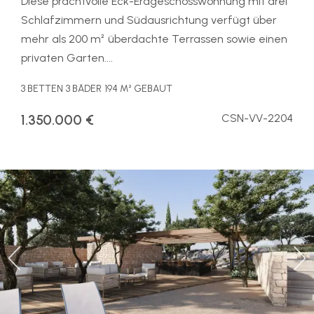
Diese prachtvolle Eck-Erdgeschosswohnung mit drei
Schlafzimmern und Südausrichtung verfügt über
mehr als 200 m² überdachte Terrassen sowie einen
privaten Garten....
3 BETTEN
3 BÄDER
194 M² GEBAUT
1.350.000 €
CSN-VV-2204
Previous
Ne