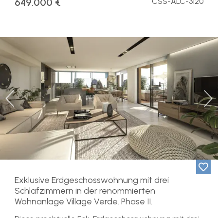
649.000 €
CSS-ALC-3120
Previous
Ne
Exklusive Erdgeschosswohnung mit drei
Schlafzimmern in der renommierten
Wohnanlage Village Verde. Phase II.