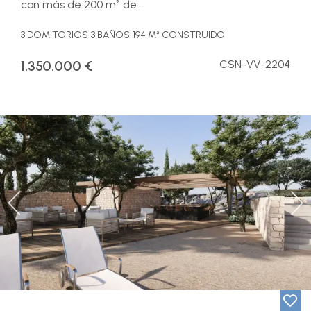
con más de 200 m² de...
3 DOMITORIOS
3 BAÑOS
194 M² CONSTRUIDO
1.350.000 €
CSN-VV-2204
Previous
Ne