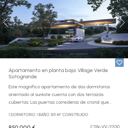
Previous
Ne
Apartamento en planta baja. Village Verde
Sotogrande.
Este magnífico apartamento de dos dormitorios
orientado al sureste cuenta con dos terrazas
cubiertas. Las puertas correderas de cristal que...
1 DORMITORIO
1 BAÑO
159 M² CONSTRUIDO
850.000 €
CSN-VV-2200