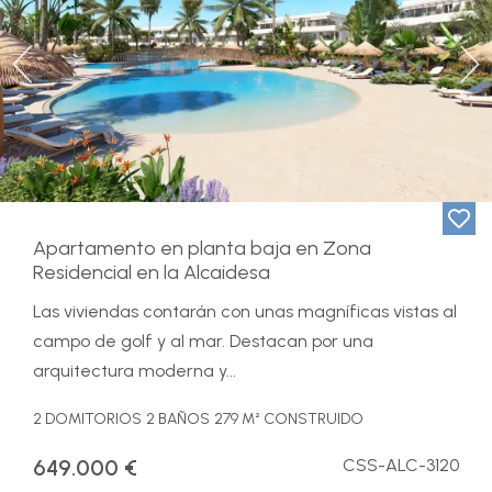
Previous
Ne
Apartamento en planta baja en Zona
Residencial en la Alcaidesa
Las viviendas contarán con unas magníficas vistas al
campo de golf y al mar. Destacan por una
arquitectura moderna y...
2 DOMITORIOS
2 BAÑOS
279 M² CONSTRUIDO
649.000 €
CSS-ALC-3120