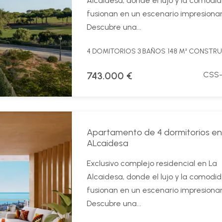
Alcaidesa, donde el lujo y la comodi
fusionan en un escenario impresiona
Descubre una...
4 DOMITORIOS
3 BAÑOS
148 M² CONSTR
743.000 €
CSS-
Apartamento de 4 dormitorios en
ALcaidesa
Exclusivo complejo residencial en La
Alcaidesa, donde el lujo y la comodi
fusionan en un escenario impresiona
Descubre una...