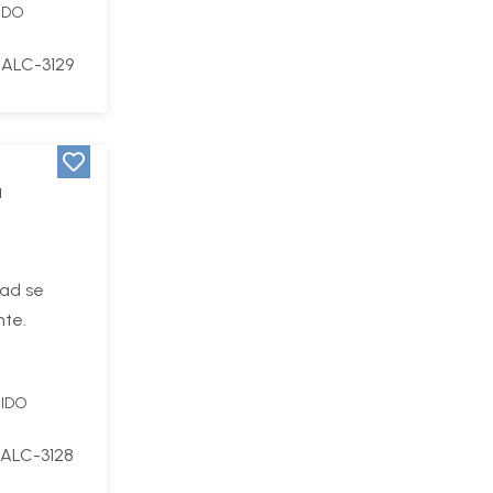
IDO
ALC-3129
a
dad se
nte.
UIDO
ALC-3128