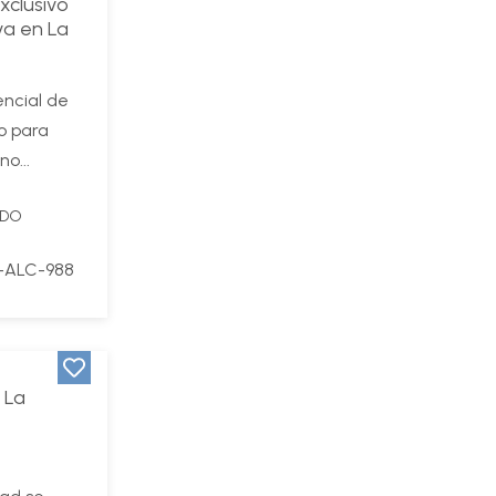
xclusivo
va en La
encial de
o para
o...
IDO
-ALC-988
 La