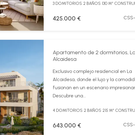
3 DOMITORIOS
2 BAÑOS
130 M² CONSTRU
425.000 €
CSS-
Apartamento de 2 dormitorios, L
Alcaidesa
Exclusivo complejo residencial en La
Alcaidesa, donde el lujo y la comodi
fusionan en un escenario impresiona
Descubre una...
4 DOMITORIOS
2 BAÑOS
215 M² CONSTR
643.000 €
CSS-