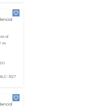
dencial
as al
r su
IDO
ALC-3127
dencial