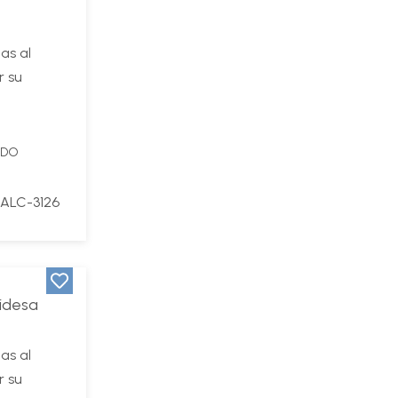
as al
r su
IDO
ALC-3126
aidesa
as al
r su