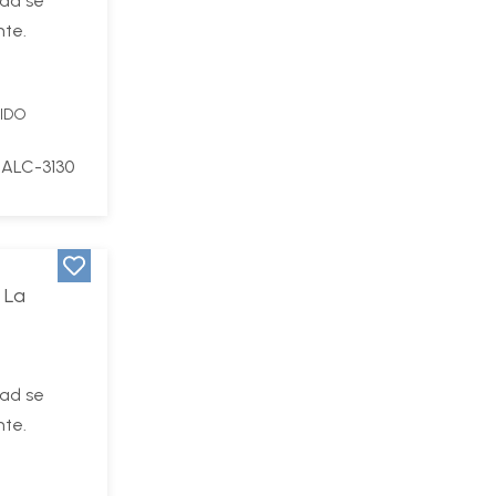
dad se
nte.
UIDO
ALC-3130
 La
dad se
nte.