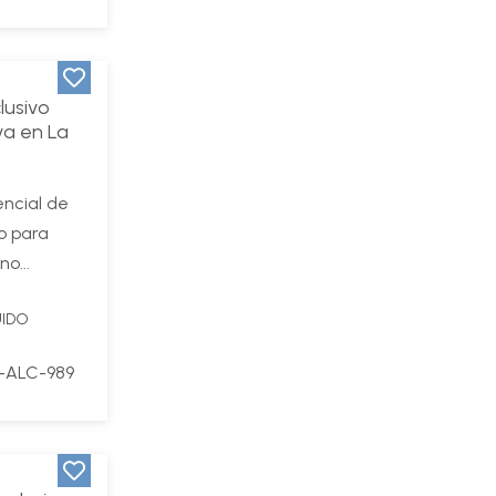
lusivo
va en La
encial de
o para
o...
UIDO
-ALC-989