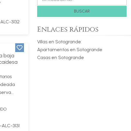
A
BUSCAR
ALC-3132
Enlaces rápidos
Villas en Sotogrande
Apartamentos en Sotogrande
a baja
Casas en Sotogrande
lcaidesa
torios
rodeada
erva...
IDO
-ALC-3131