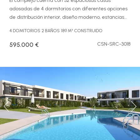
El complejo cuenta con 32 espaciosas casas
adosadas de 4 dormitorios con diferentes opciones
de distribución interior, diseño moderno, estancias...
4 DOMITORIOS
2 BAÑOS
189 M² CONSTRUIDO
595.000 €
CSN-SRC-3018
Previous
Ne