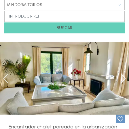
MIN DORMITORIOS
BUSCAR
Previous
Ne
Encantador chalet pareado en la urbanización