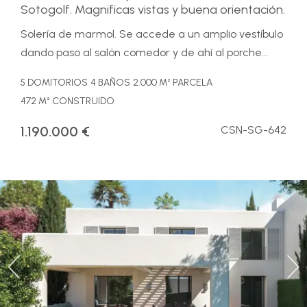
Sotogolf. Magnificas vistas y buena orientación.
Solería de marmol. Se accede a un amplio vestíbulo
dando paso al salón comedor y de ahí al porche...
5 DOMITORIOS
4 BAÑOS
2.000 M² PARCELA
472 M² CONSTRUIDO
1.190.000 €
CSN-SG-642
Previous
Ne