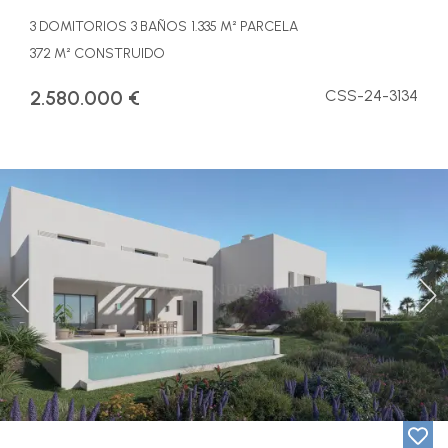
3 DOMITORIOS
3 BAÑOS
1.335 M² PARCELA
372 M² CONSTRUIDO
2.580.000 €
CSS-24-3134
Previous
Ne