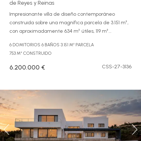
de Reyes y Reinas
Impresionante villa de diseño contemporáneo
construida sobre una magnífica parcela de 3.151 m²,
con aproximadamente 634 m² útiles, 119 m²...
6 DOMITORIOS
6 BAÑOS
3.151 M² PARCELA
753 M² CONSTRUIDO
6.200.000 €
CSS-27-3136
Previous
Ne