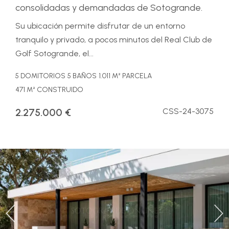
consolidadas y demandadas de Sotogrande.
Su ubicación permite disfrutar de un entorno
tranquilo y privado, a pocos minutos del Real Club de
Golf Sotogrande, el...
5 DOMITORIOS
5 BAÑOS
1.011 M² PARCELA
471 M² CONSTRUIDO
2.275.000 €
CSS-24-3075
Previous
Ne