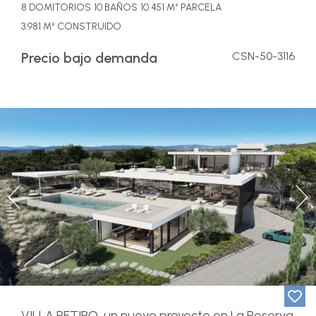
8 DOMITORIOS
10 BAÑOS
10.451 M² PARCELA
3.981 M² CONSTRUIDO
Precio bajo demanda
CSN-50-3116
Previous
Ne
VILLA RETIRO, un nuevo proyecto en La Reserva