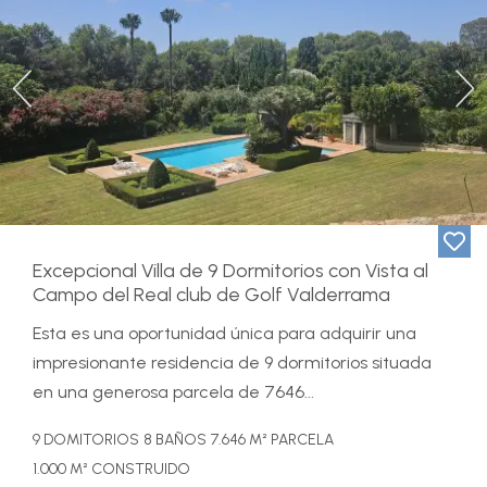
Previous
Ne
Excepcional Villa de 9 Dormitorios con Vista al
Campo del Real club de Golf Valderrama
Esta es una oportunidad única para adquirir una
impresionante residencia de 9 dormitorios situada
en una generosa parcela de 7646...
9 DOMITORIOS
8 BAÑOS
7.646 M² PARCELA
1.000 M² CONSTRUIDO