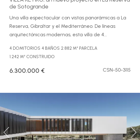
de Sotogrande
Una villa espectacular con vistas panorámicas a La
Reserva, Gibraltar y el Mediterráneo. De líneas
arquitectónicas modernas, esta villa de 4...
4 DOMITORIOS
4 BAÑOS
2.882 M² PARCELA
1.242 M² CONSTRUIDO
6.300.000 €
CSN-50-3115
Previous
Ne