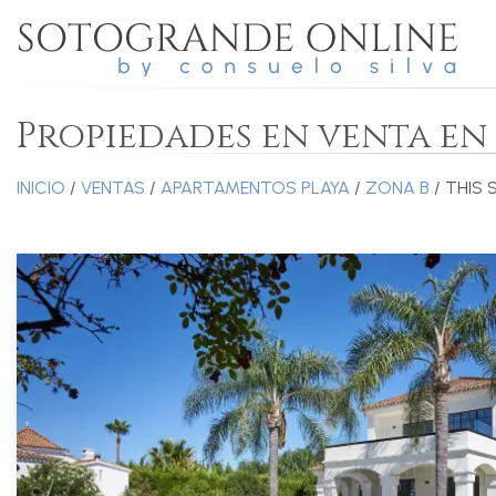
Propiedades en venta en
INICIO
/
VENTAS
/
APARTAMENTOS PLAYA
/
ZONA B
/ THIS